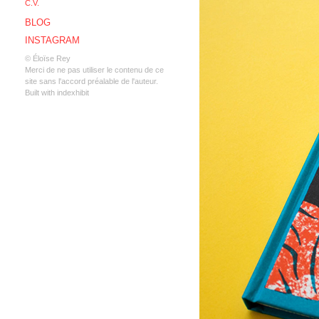
C.V.
BLOG
INSTAGRAM
© Éloïse Rey
Merci de ne pas utiliser le contenu de ce
site sans l'accord préalable de l'auteur.
Built with indexhibit