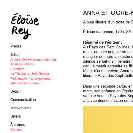
ANNA ET OGRE
Album illustré d'un texte de 
-
Édition cartonnée, 170 x 24
Résumé de l'éditeur :
Presse
Au Pays des Sept Collines, A
mots, un ogre qui, par sa se
Édition
mangeur-de-mots approche d’u
Anna et Ogre-mangeur-de-mots
silence se fait?; s’il pénètre
Anna-qui-chante
car il aimerait entendre sa f
Francette
fée et d’une sorcière, Anna p
La Tribune du Jelly Rodger
libéra le Pays des Sept Collin
Petit imagier franco-polonais
Quel cahier curieux !
Dans une seconde partie, en
mots, son enfance en Ogrétat,
Dessin
sa fuite vers le Pays des Se
Communication
à la vue duquel chacun se tai
Interventions
Divers
À propos
Contact